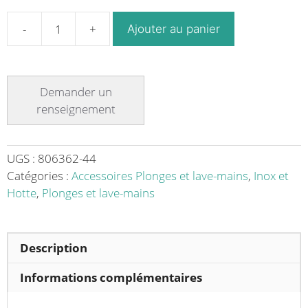
Ajouter au panier
quantité
de
Carton
de
12
bobines
d’ouate
cellulose
UGS :
806362-44
Ø
Catégories :
Accessoires Plonges et lave-mains
,
Inox et
120
Hotte
,
Plonges et lave-mains
mm
H
210
Description
mm
Informations complémentaires