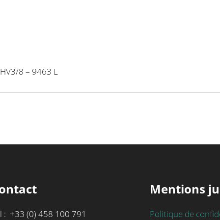
QHV3/8 – 9463 L
ontact
Mentions ju
l : +33 (0) 458 100 791
Politique de confid