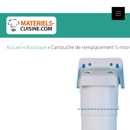
Aller
au
contenu
Cuisso
Accueil
»
Boutique
»
Cartouche de remplacement 5 micro