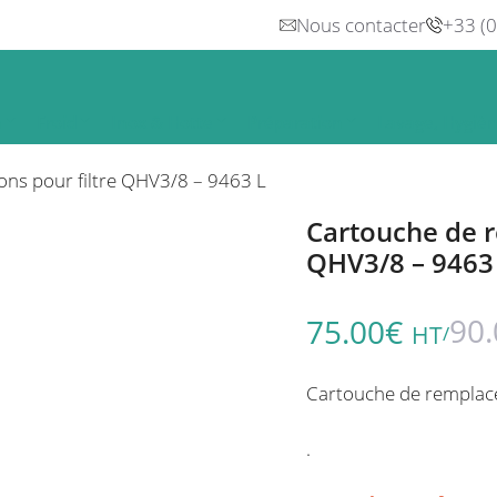
Nous contacter
+33 (
n
Froid
Inox & Hotte
Préparation
Lavage, Hygiè
ns pour filtre QHV3/8 – 9463 L
Cartouche de r
QHV3/8 – 9463
90.
75.00
€
HT
/
Cartouche de remplace
.