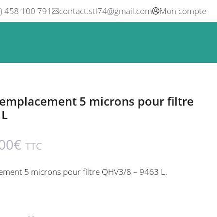
0) 458 100 791
contact.stl74@gmail.com
Mon compte
ne
Boisson
Equipement métier
Blog
Occasions
emplacement 5 microns pour filtre
 L
00
€
TTC
ment 5 microns pour filtre QHV3/8 – 9463 L.