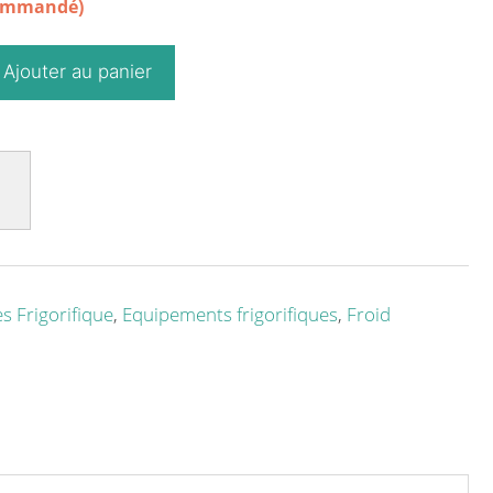
commandé)
Ajouter au panier
s Frigorifique
,
Equipements frigorifiques
,
Froid