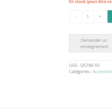
En stock (peut être 
quantité
de
Cartouche
de
remplacement
5
microns
pour
UGS :
Q5786-55
filtre
Catégories :
Accessoire
QHV3/8
-
9463
L