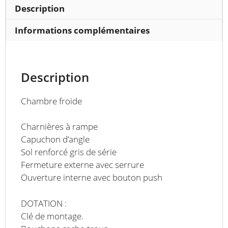
P
Description
2590
mm,
Informations complémentaires
8
m³
Description
Chambre froide
Charnières à rampe
Capuchon d’angle
Sol renforcé gris de série
Fermeture externe avec serrure
Ouverture interne avec bouton push
DOTATION :
Clé de montage.