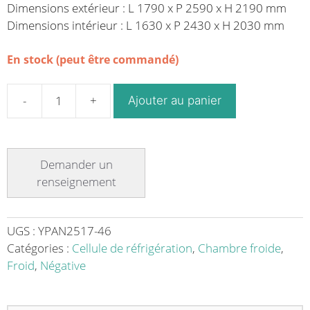
Dimensions extérieur : L 1790 x P 2590 x H 2190 mm
Dimensions intérieur : L 1630 x P 2430 x H 2030 mm
En stock (peut être commandé)
Ajouter au panier
quantité
de
Chambre
froide,
froid
négatif,
isolation
80
UGS :
YPAN2517-46
mm,
Catégories :
Cellule de réfrigération
,
Chambre froide
,
L
Froid
,
Négative
1790
x