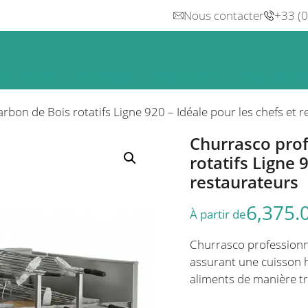
Nous contacter
+33 (
n
Froid
Inox & Hotte
Préparation
Lavage, Hygiè
rbon de Bois rotatifs Ligne 920 – Idéale pour les chefs et 
Churrasco prof
rotatifs Ligne 
restaurateurs
6,375.
À partir de
Churrasco professionne
assurant une cuisson h
aliments de manière tr