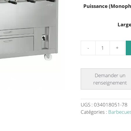
Puissance (Monoph
Larg
quantité
de
Churrasco
professionnel
Grills
à
Charbon
de
UGS :
034018051-78
Bois
Catégories :
Barbecue
rotatifs
Ligne