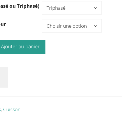
asé ou Triphasé)
eur
Ajouter au panier
s
,
Cuisson