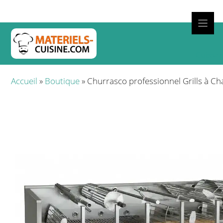
Aller
au
contenu
Cuisso
Accueil
»
Boutique
»
Churrasco professionnel Grills à Cha