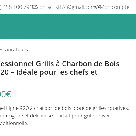
0) 458 100 791
contact.stl74@gmail.com
Mon compte
ne
Boisson
Equipement métier
Blog
Occasions
restaurateurs
essionnel Grills à Charbon de Bois
920 – Idéale pour les chefs et
00
€
l Ligne 920 à charbon de bois, doté de grilles rotatives,
omogène et délicieuse, parfait pour griller divers
aditionnelle.