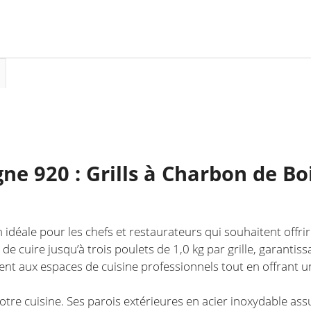
920
-
Idéale
pour
les
chefs
et
restaurateurs
ne 920 : Grills à Charbon de Bo
idéale pour les chefs et restaurateurs qui souhaitent offrir 
 de cuire jusqu’à trois poulets de 1,0 kg par grille, garant
nt aux espaces de cuisine professionnels tout en offrant 
otre cuisine. Ses parois extérieures en acier inoxydable assur