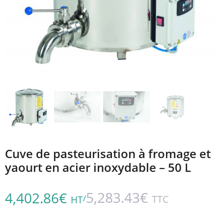
Cuve de pasteurisation à fromage et
yaourt en acier inoxydable – 50 L
5,283.43
€
4,402.86
€
/
TTC
HT