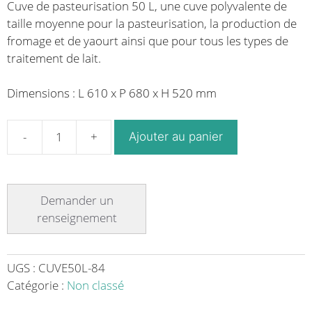
Cuve de pasteurisation 50 L, une cuve polyvalente de
taille moyenne pour la pasteurisation, la production de
fromage et de yaourt ainsi que pour tous les types de
traitement de lait.
Dimensions : L 610 x P 680 x H 520 mm
Ajouter au panier
quantité
de
Cuve
de
pasteurisation
à
fromage
et
UGS :
CUVE50L-84
yaourt
Catégorie :
Non classé
en