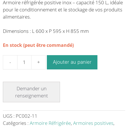
Armoire réfrigérée positive inox – capacité 150 L, idéale
pour le conditionnement et le stockage de vos produits
alimentaires.
Dimensions : L 600 x P 595 x H 855 mm
En stock (peut être commandé)
Ajouter au panier
quantité
de
Armoire
réfrigérée
positive
inox
-
capacité
UGS :
PC002-11
150
Catégories :
Armoire Réfrigérée
,
Armoires positives
,