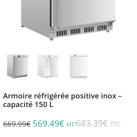
Armoire réfrigérée positive inox –
capacité 150 L
683.39
€
569.49
€
669.99
€
/
TTC
HT