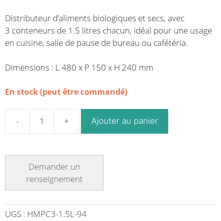
Distributeur d’aliments biologiques et secs, avec
3 conteneurs de 1.5 litres chacun, idéal pour une usage
en cuisine, salle de pause de bureau ou cafétéria.
Dimensions : L 480 x P 150 x H 240 mm
En stock (peut être commandé)
Ajouter au panier
quantité
de
Distributeur
d'aliments
biologiques
et
secs
Multi-
UGS :
HMPC3-1.5L-94