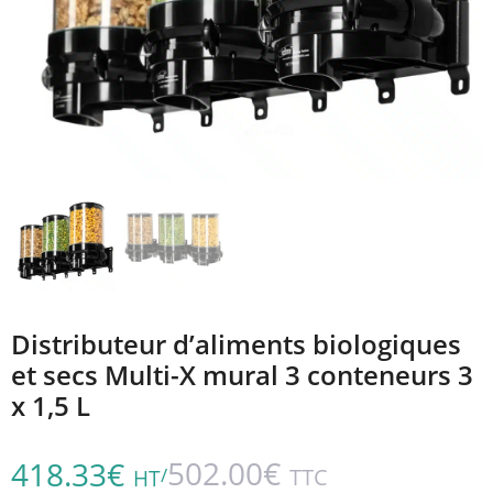
Distributeur d’aliments biologiques
et secs Multi-X mural 3 conteneurs 3
x 1,5 L
502.00
€
418.33
€
/
TTC
HT