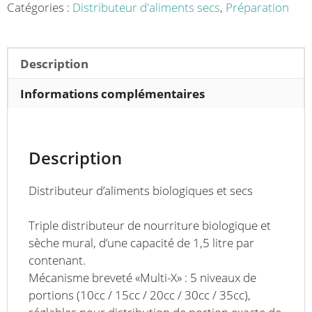
X
Catégories :
Distributeur d'aliments secs
,
Préparation
mural
3
conteneurs
Description
3
x
Informations complémentaires
1,5
L
Description
Distributeur d’aliments biologiques et secs
Triple distributeur de nourriture biologique et
sèche mural, d’une capacité de 1,5 litre par
contenant.
Mécanisme breveté «Multi-X» : 5 niveaux de
portions (10cc / 15cc / 20cc / 30cc / 35cc),