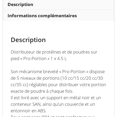
Pro-
Description
Portion
»
Informations complémentaires
1
x
4.5
Description
L
Distributeur de protéines et de poudres sur
pied « Pro-Portion » 1 x 4.5 L
Son mécanisme breveté « Pro-Portion » dispose
de 5 niveaux de portions (10 cc/15 cc/20 cc/30
cc/35 cc) réglables pour distribuer votre portion
exacte de poudre à chaque fois.
Il est livré avec un support en métal noir et un
conteneur SAN, ainsi qu’un couvercle et un
entonnoir en ABS.