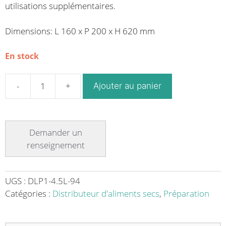
utilisations supplémentaires.
Dimensions: L 160 x P 200 x H 620 mm
En stock
Ajouter au panier
quantité
de
Distributeur
de
protéines
et
de
poudres
UGS :
DLP1-4.5L-94
sur
Catégories :
Distributeur d'aliments secs
,
Préparation
pied
«