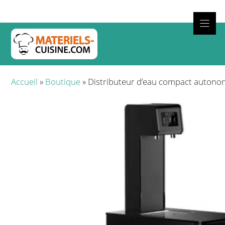
Aller
au
contenu
Cuisso
Accueil
»
Boutique
»
Distributeur d’eau compact autono