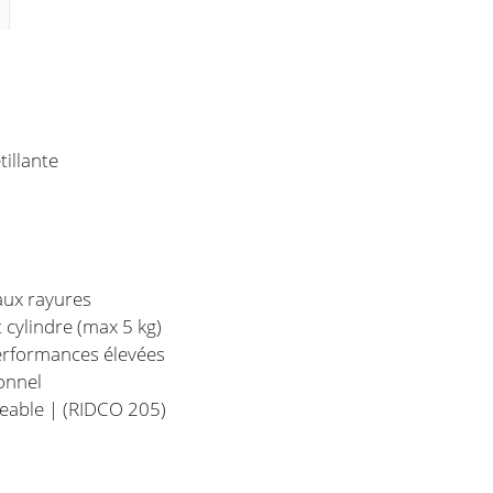
tillante
aux rayures
 cylindre (max 5 kg)
erformances élevées
onnel
geable | (RIDCO 205)