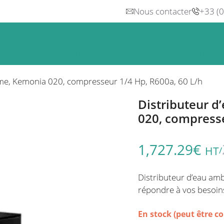
Nous contacter
+33 (
n
Froid
Inox & Hotte
Préparation
Lavage, Hygiè
me, Kemonia 020, compresseur 1/4 Hp, R600a, 60 L/h
Distributeur 
020, compresse
1,727.29
€
HT
/
Distributeur d’eau ambi
répondre à vos besoin
En stock (peut être 