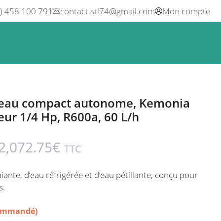
0) 458 100 791
contact.stl74@gmail.com
Mon compte
ne
Boisson
Equipement métier
Blog
Occasions
d’eau compact autonome, Kemonia
ur 1/4 Hp, R600a, 60 L/h
2,072.75
€
TTC
ante, d’eau réfrigérée et d’eau pétillante,
conçu pour
s.
commandé)