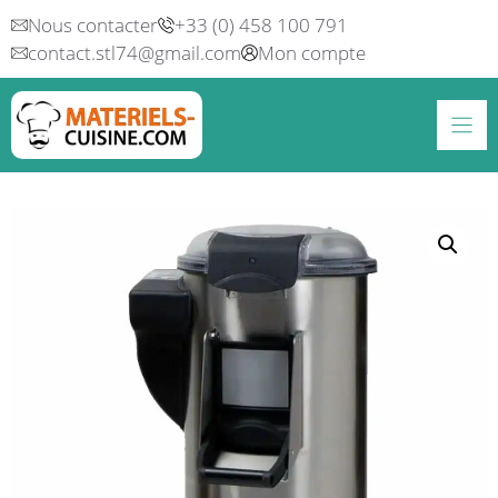
Aller
Nous contacter
+33 (0) 458 100 791
au
contact.stl74@gmail.com
Mon compte
contenu