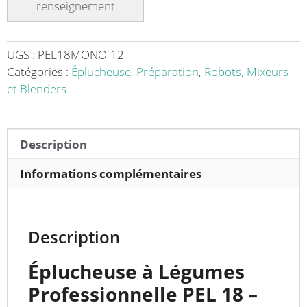
legumes
modèle
PEL
18
UGS :
PEL18MONO-12
-
Catégories :
Éplucheuse
,
Préparation
,
Robots, Mixeurs
L’Alliée
et Blenders
des
Chefs
pour
Description
une
Préparation
Informations complémentaires
Rapide
Description
Éplucheuse à Légumes
Professionnelle PEL 18 –