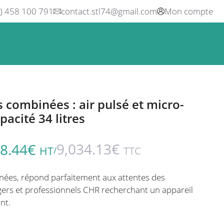
0) 458 100 791
contact.stl74@gmail.com
Mon compte
ne
Boisson
Equipement métier
Blog
Occasions
s combinées : air pulsé et micro-
acité 34 litres
9,034.13
€
8.44
€
HT
TTC
/
nées, répond parfaitement aux attentes des
gers et professionnels CHR recherchant un appareil
nt.