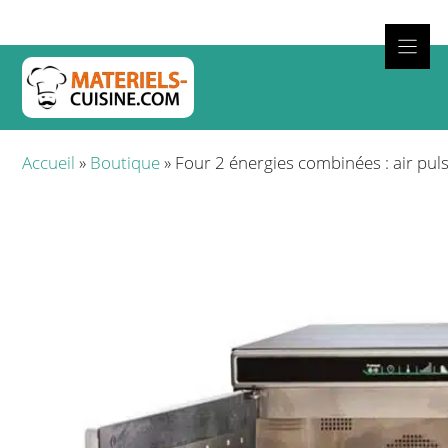
Aller
au
contenu
Cuisso
Accueil
»
Boutique
»
Four 2 énergies combinées : air puls