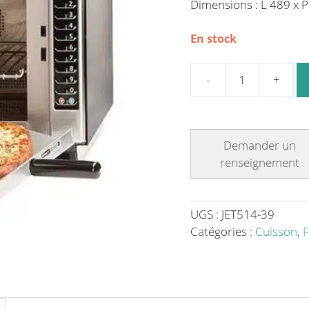
Dimensions : L 489 x 
En stock
quantité
de
Four
2
énergies
combinées
:
air
UGS :
JET514-39
pulsé
Catégories :
Cuisson
,
F
et
micro-
ondes
230