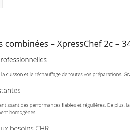
V
capacité
34
litres
s combinées – XpressChef 2c – 3
professionnelles
 la cuisson et le réchauffage de toutes vos préparations. Gr
stantes
rantissant des performances fiables et régulières. De plus, 
tement homogènes.
aux besoins CHR