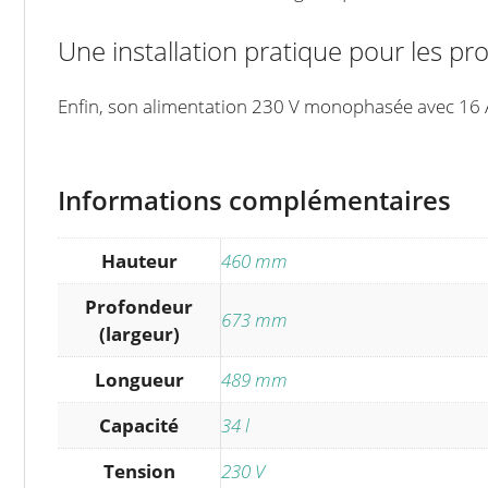
Une installation pratique pour les pr
Enfin, son alimentation 230 V monophasée avec 16 A a
Informations complémentaires
Hauteur
460 mm
Profondeur
673 mm
(largeur)
Longueur
489 mm
Capacité
34 l
Tension
230 V