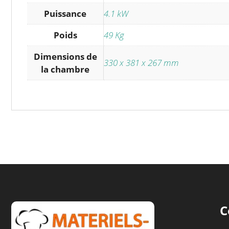
Puissance
4.1 kW
Poids
49 Kg
Dimensions de
330 x 381 x 267 mm
la chambre
C