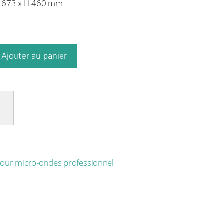
P 673 x H 460 mm
Ajouter au panier
our micro-ondes professionnel