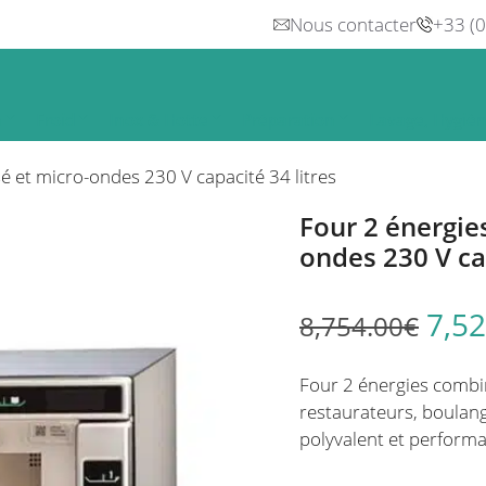
Nous contacter
+33 (
n
Froid
Inox & Hotte
Préparation
Lavage, Hygiè
é et micro-ondes 230 V capacité 34 litres
Four 2 énergie
ondes 230 V cap
7,52
8,754.00
€
Four 2 énergies combi
restaurateurs, boulan
polyvalent et performa