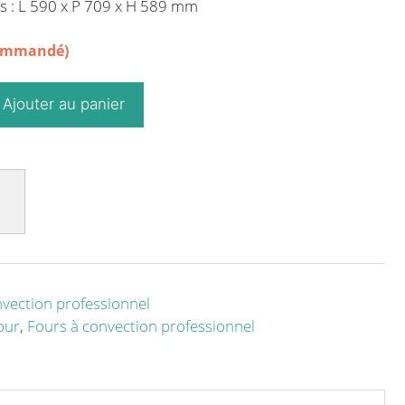
s : L 590 x P 709 x H 589 mm
commandé)
Ajouter au panier
nvection professionnel
our
,
Fours à convection professionnel