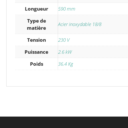
Longueur
590 mm
Type de
Acier inoxydable 18/8
matière
Tension
230 V
Puissance
2.6 kW
Poids
36.4 Kg