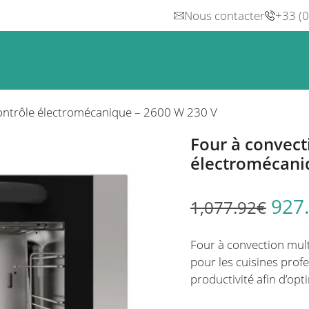
Nous contacter
+33 (
n
Froid
Inox & Hotte
Préparation
Lavage, Hygiè
contrôle électromécanique – 2600 W 230 V
Four à convect
électromécani
927
1,077.92
€
Four à convection mul
pour les cuisines profe
productivité afin d’opt