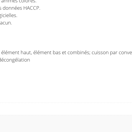
grammes colorés.
es données HACCP.
icielles.
acun.
 élément haut, élément bas et combinés; cuisson par conve
t décongélation