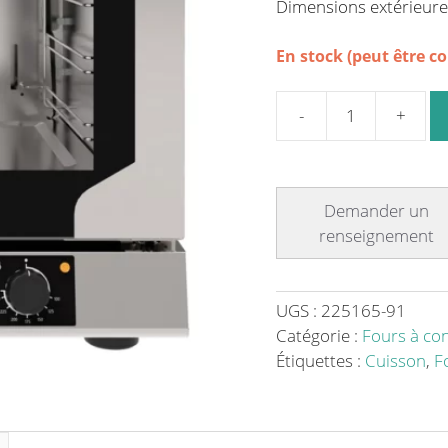
Dimensions extérieure
En stock (peut être 
quantité
de
Four
à
convection
multifonction
-
contrôle
UGS :
225165-91
électromécanique
Catégorie :
Fours à co
-
Étiquettes :
Cuisson
,
F
2600
W
230