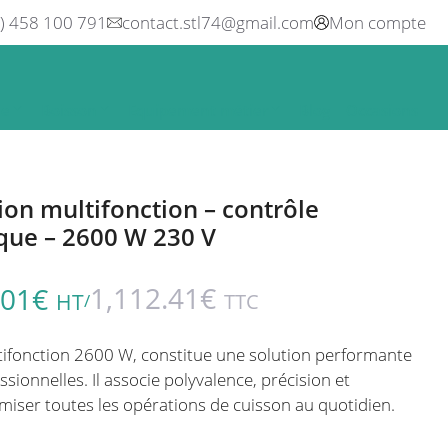
0) 458 100 791
contact.stl74@gmail.com
Mon compte
ne
Boisson
Equipement métier
Blog
Occasions
ion multifonction – contrôle
que – 2600 W 230 V
1,112.41
€
.01
€
HT
TTC
/
tifonction 2600 W, constitue une solution performante
ssionnelles. Il associe polyvalence, précision et
imiser toutes les opérations de cuisson au quotidien.