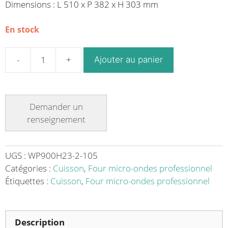
Dimensions : L 510 x P 382 x H 303 mm
En stock
Ajouter au panier
quantité
de
Four
micro-
ondes
semi-
professionnel
23
UGS :
WP900H23-2-105
L
Catégories :
Cuisson
,
Four micro-ondes professionnel
900
Étiquettes :
Cuisson
,
Four micro-ondes professionnel
W
Description