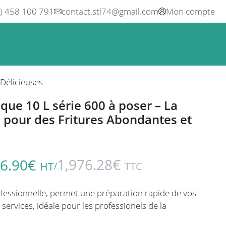
0) 458 100 791
contact.stl74@gmail.com
Mon compte
ne
Boisson
Equipement métier
Blog
Occasions
 Délicieuses
ique 10 L série 600 à poser – La
e pour des Fritures Abondantes et
1,976.28
€
6.90
€
HT
TTC
/
ofessionnelle, permet une préparation rapide de vos
s services, idéale pour les professionels de la