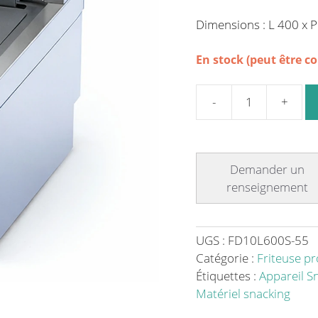
Dimensions : L 400 x 
En stock (peut être 
quantité
de
Friteuse
électrique
10
L
série
600
UGS :
FD10L600S-55
à
Catégorie :
Friteuse pr
poser
Étiquettes :
Appareil S
-
Matériel snacking
La