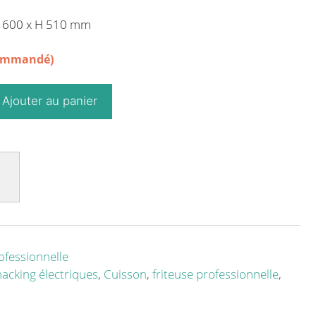
P 600 x H 510 mm
commandé)
Ajouter au panier
ofessionnelle
nacking électriques
,
Cuisson
,
friteuse professionnelle
,