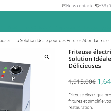
Nous contacter
+33 (
n
Froid
Inox & Hotte
Préparation
Lavage, Hygiè
 poser – La Solution Idéale pour des Fritures Abondantes et
Friteuse électr
Solution Idéal
Délicieuses
1,64
1,915.00
€
Friteuse électrique pr
fritures et simplifie vo
restauration.