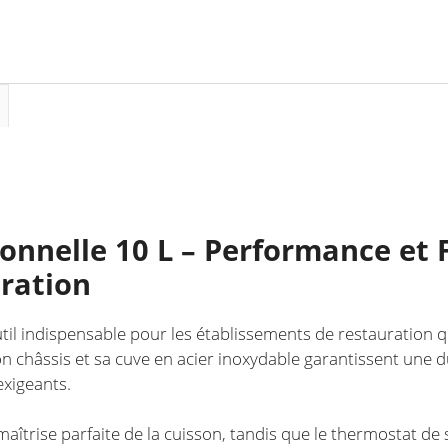
Solution
Idéale
pour
des
Fritures
Abondantes
et
Délicieuses
ionnelle 10 L – Performance et F
uration
util indispensable pour les établissements de restauration qui
châssis et sa cuve en acier inoxydable garantissent une dur
xigeants.
îtrise parfaite de la cuisson, tandis que le thermostat de