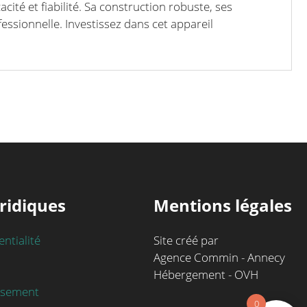
cité et fiabilité. Sa construction robuste, ses
essionnelle. Investissez dans cet appareil
ridiques
Mentions légales
entialité
Site créé par
Agence Commin - Annecy
Hébergement - OVH
rsement
0