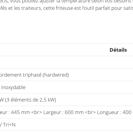
is, vous pouvez ajuster la température selon vos besoins s
és et les traiteurs, cette friteuse est l’outil parfait pour sa
Détails
ordement triphasé (hardwired)
r inoxydable
kW (3 éléments de 2,5 kW)
eur : 445 mm <br> Largeur : 600 mm <br> Longueur : 40
V Tri+N