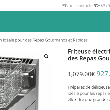
Nous contacter
+33 (
n
Froid
Inox & Hotte
Préparation
Lavage, Hygiè
ion Idéale pour des Repas Gourmands et Rapides
Friteuse électr
des Repas Gou
927
1,079.00
€
Préparez de délicieuses
idéale pour les repas en
elle offre une grande 