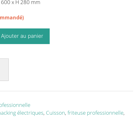
P 600 x H 280 mm
commandé)
Ajouter au panier
ofessionnelle
nacking électriques
,
Cuisson
,
friteuse professionnelle
,