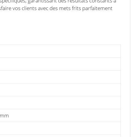
pécifiques, garantissant des résultats constants à
tisfaire vos clients avec des mets frits parfaitement
0 mm