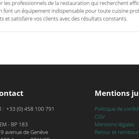
r les professionnels de la restauration qui recherchent effica
en font un équipement indispensable pour toute cuisine prof
s et satisfaire vos clients avec des résultats constants.
ontact
Mentions ju
l : +33 (0) 458 100 791
Politique de confid
CGV
Mentions légales
EM - BP 183
Retour et rembou
9 avenue de Genève