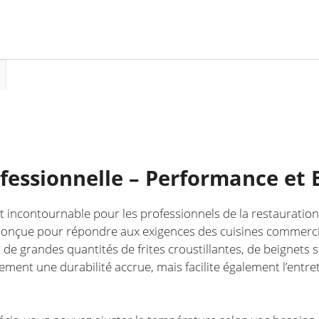
Gourmands
et
Rapides
ofessionnelle – Performance et E
t incontournable pour les professionnels de la restauratio
onçue pour répondre aux exigences des cuisines commerciale
de grandes quantités de frites croustillantes, de beignets 
ment une durabilité accrue, mais facilite également l’entre