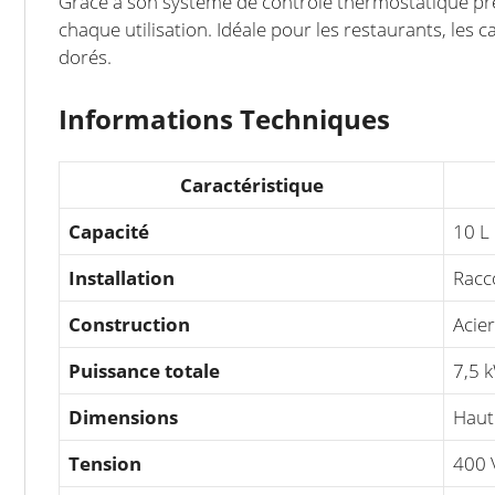
Grâce à son système de contrôle thermostatique préc
chaque utilisation. Idéale pour les restaurants, les caf
dorés.
Informations Techniques
Caractéristique
Capacité
10 L
Installation
Racc
Construction
Acie
Puissance totale
7,5 
Dimensions
Haut
Tension
400 