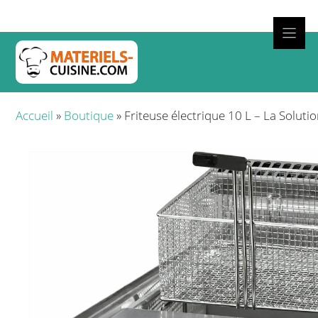
Aller
au
contenu
Cuisso
Accueil
»
Boutique
»
Friteuse électrique 10 L – La Solut