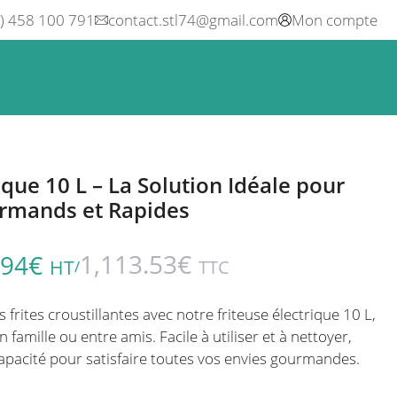
0) 458 100 791
contact.stl74@gmail.com
Mon compte
ne
Boisson
Equipement métier
Blog
Occasions
ique 10 L – La Solution Idéale pour
rmands et Rapides
1,113.53
€
.94
€
HT
TTC
/
 frites croustillantes avec notre friteuse électrique 10 L,
 famille ou entre amis. Facile à utiliser et à nettoyer,
capacité pour satisfaire toutes vos envies gourmandes.