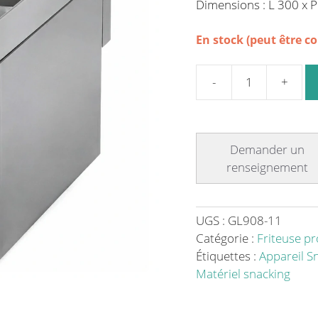
Dimensions : L 300 x 
En stock (peut être 
quantité
de
Friteuse
électrique
10
L
-
La
UGS :
GL908-11
Solution
Catégorie :
Friteuse pr
Idéale
Étiquettes :
Appareil S
pour
Matériel snacking
des
Repas