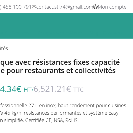
0) 458 100 791
contact.stl74@gmail.com
Mon compte
ne
Boisson
Equipement métier
Blog
Occasions
ités
ique avec résistances fixes capacité
ale pour restaurants et collectivités
6,521.21
€
4.34
€
HT
TTC
/
ofessionnelle 27 L en inox, haut rendement pour cuisines
’à 45 kg/h, résistances performantes et système Easy
 simplifié. Certifiée CE, NSA, RoHS.