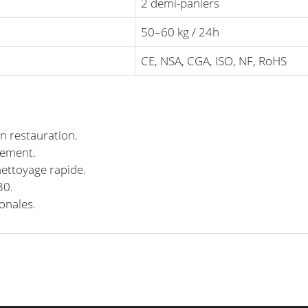
2 demi-paniers
50–60 kg / 24h
CE, NSA, CGA, ISO, NF, RoHS
en restauration.
dement.
ettoyage rapide.
30.
onales.