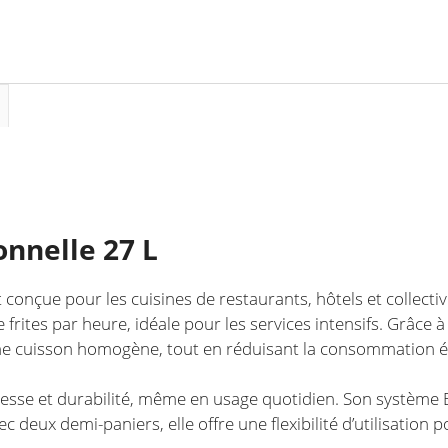
restaurants
et
collectivités
onnelle 27 L
t conçue pour les cuisines de restaurants, hôtels et collecti
frites par heure, idéale pour les services intensifs. Grâce 
ne cuisson homogène, tout en réduisant la consommation é
tesse et durabilité, même en usage quotidien. Son système Eas
deux demi-paniers, elle offre une flexibilité d’utilisation po