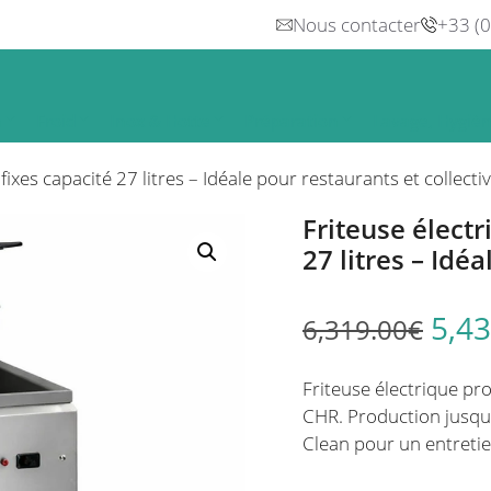
Nous contacter
+33 (
n
Froid
Inox & Hotte
Préparation
Lavage, Hygiè
fixes capacité 27 litres – Idéale pour restaurants et collectiv
Friteuse électr
27 litres – Idé
5,43
6,319.00
€
Friteuse électrique pr
CHR. Production jusqu
Clean pour un entretien