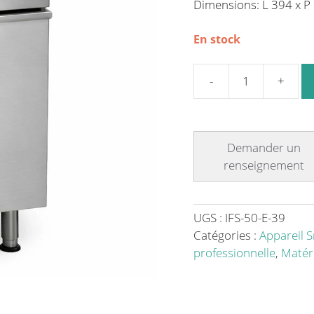
Dimensions: L 394 x 
En stock
quantité
de
Friteuse
électrique
avec
résistances
fixes
capacité
UGS :
IFS-50-E-39
27
Catégories :
Appareil S
litres
professionnelle
,
Matéri
-
Idéale
pour