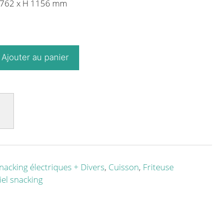
P 762 x H 1156 mm
Ajouter au panier
nacking électriques + Divers
,
Cuisson
,
Friteuse
el snacking