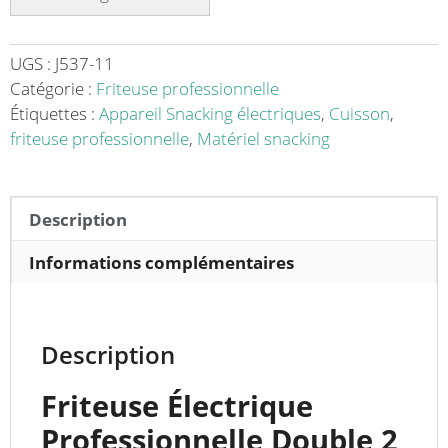
2
x
3
UGS :
J537-11
kW
Catégorie :
Friteuse professionnelle
2
Étiquettes :
Appareil Snacking électriques
,
Cuisson
,
cuves
friteuse professionnelle
,
Matériel snacking
de
9
L
Description
-
Le
Informations complémentaires
Meilleur
Équipement
pour
Description
des
Frites
Friteuse Électrique
Parfaites
Professionnelle Double 2