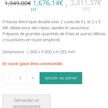
2,011.37
€
1,676.14
€
1,949.00
€
/
TTC
HT
Friteuse électrique double avec 2 cuves de 9 L et 2 x 3
kW, idéale pour des repas rapides et savoureux.
Préparez de grandes quantités de frites et autres délices
croustillants en toute simplicité.
Dimensions : L 600 x P 600 x H 335 mm
En stock (peut être commandé)
Ajouter au panier
quantité
de
Friteuse
électrique
double