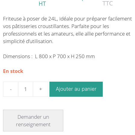
TTC
HT
Friteuse à poser de 24L, idéale pour préparer facilement
vos pâtisseries croustillantes. Parfaite pour les
professionnels et les amateurs, elle allie performance et
simplicité d’utilisation.
Dimensions : L 800 x P 700 x H 250 mm
En stock
Ajouter au panier
quantité
de
Friteuse
pour
pâtisserie
a