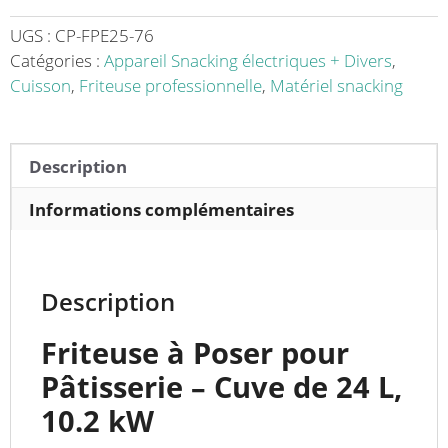
poser,
cuve
UGS :
CP-FPE25-76
de
Catégories :
Appareil Snacking électriques + Divers
,
24
Cuisson
,
Friteuse professionnelle
,
Matériel snacking
L
-
L’Essentiel
Description
pour
des
Informations complémentaires
Fritures
Savoureuses
et
Description
Faciles
Friteuse à Poser pour
Pâtisserie – Cuve de 24 L,
10.2 kW