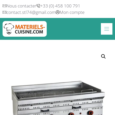
Aller
Nous contacter
+33 (0) 458 100 791
au
contact.stl74@gmail.com
Mon compte
contenu