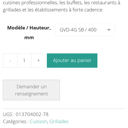
cuisines professionnelles, les buffets, les restaurants à
grillades et les établissements à forte cadence.
Modèle / Hauteur,
mm
Ajouter au panier
quantité
de
Grill
à
gaz
avec
déflecteurs
Ligne
UGS :
013704002-78
700
Catégories :
Cuisson
,
Grillades
Modèle