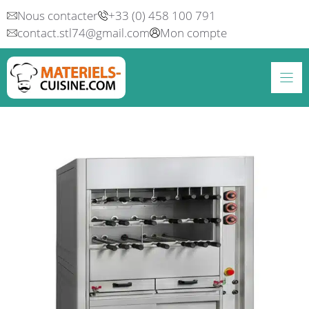
Aller
Nous contacter
+33 (0) 458 100 791
au
contact.stl74@gmail.com
Mon compte
contenu