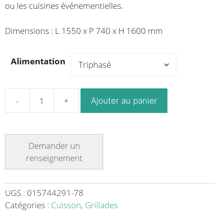
ou les cuisines événementielles.
Dimensions : L 1550 x P 740 x H 1600 mm
Alimentation
Ajouter au panier
quantité
de
Grill
à
gaz
pour
Rodizio
Ligne
UGS :
015744291-78
740
Catégories :
Cuisson
,
Grillades
Triple