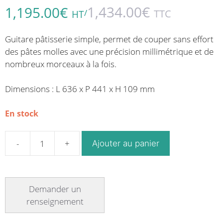
1,434.00
€
1,195.00
€
/
TTC
HT
Guitare pâtisserie simple, permet de couper sans effort
des pâtes molles avec une précision millimétrique et de
nombreux morceaux à la fois.
Dimensions : L 636 x P 441 x H 109 mm
En stock
Ajouter au panier
quantité
de
Guitare
pâtisserie
simple