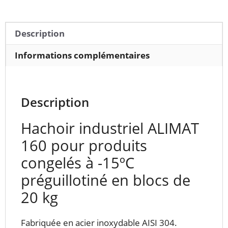
-15ºC
préguillotiné
en
Description
blocs
de
Informations complémentaires
20
kg
Description
Hachoir industriel ALIMAT
160 pour produits
congelés à -15ºC
préguillotiné en blocs de
20 kg
Fabriquée en acier inoxydable AISI 304.