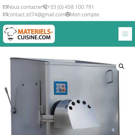
Aller
Nous contacter
+33 (0) 458 100 791
au
contact.stl74@gmail.com
Mon compte
contenu