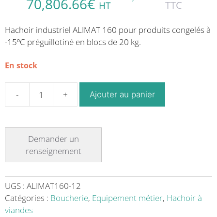
70,806.66
€
TTC
HT
Hachoir industriel ALIMAT 160 pour produits congelés à
-15ºC préguillotiné en blocs de 20 kg.
En stock
Ajouter au panier
quantité
de
Hachoir
industriel
ALIMAT
160
pour
produits
UGS :
ALIMAT160-12
congelés
Catégories :
Boucherie
,
Equipement métier
,
Hachoir à
à
viandes