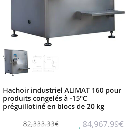
Hachoir industriel ALIMAT 160 pour
produits congelés à -15ºC
préguillotiné en blocs de 20 kg
84,967.99
€
82,333.33
€
/