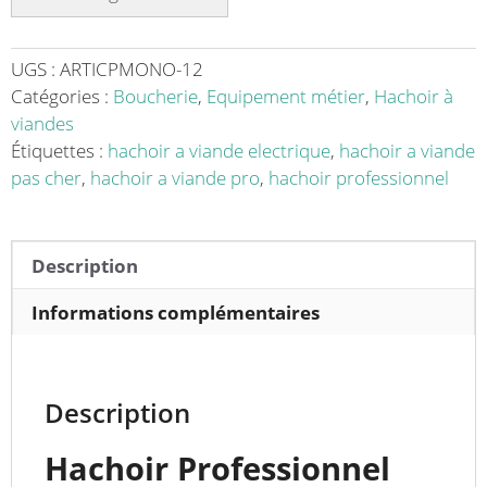
CLASSIQUE
monophasé
avec
UGS :
ARTICPMONO-12
portionneur
Catégories :
Boucherie
,
Equipement métier
,
Hachoir à
-
viandes
Solution
Étiquettes :
hachoir a viande electrique
,
hachoir a viande
Pratique
pas cher
,
hachoir a viande pro
,
hachoir professionnel
et
Fiable
Description
Informations complémentaires
Description
Hachoir Professionnel