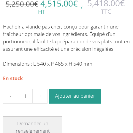
5,418.00
€
4,515.00
€
5,250.00
€
/
TTC
HT
Hachoir a viande pas cher, conçu pour garantir une
fraîcheur optimale de vos ingrédients. Équipé d’un
portionneur, il facilite la préparation de vos plats tout en
assurant une efficacité et une précision inégalées.
Dimensions : L 540 x P 485 x H 540 mm
En stock
Ajouter au panier
quantité
de
Hachoir
professionnel
réfrigéré