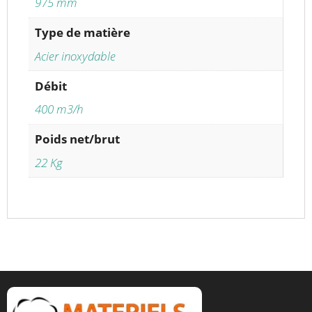
975 mm
Type de matière
Acier inoxydable
Débit
400 m3/h
Poids net/brut
22 Kg