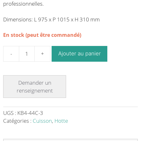
professionnelles.
Dimensions: L 975 x P 1015 x H 310 mm
En stock (peut être commandé)
Ajouter au panier
quantité
de
Hotte
de
cuisine
acier
inox
KB
UGS :
KB4-44C-3
4-
Catégories :
Cuisson
,
Hotte
44
C