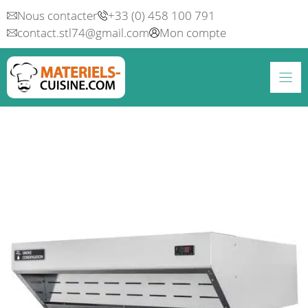
Aller
Nous contacter
+33 (0) 458 100 791
au
contact.stl74@gmail.com
Mon compte
contenu