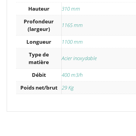
Hauteur
310 mm
Profondeur
1165 mm
(largeur)
Longueur
1100 mm
Type de
Acier inoxydable
matière
Débit
400 m3/h
Poids net/brut
29 Kg