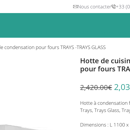
Nous contacter
+33 (
n
Froid
Inox & Hotte
Préparation
Lavage, Hygiè
t de condensation pour fours TRAYS -TRAYS GLASS
Hotte de cuisi
pour fours TR
2,03
2,420.00
€
Hotte à condensation 
Trays, Trays Glass, Tray
Dimensions : L 1100 