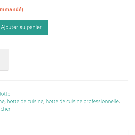
commandé)
Ajouter au panier
otte
ne
,
hotte de cuisine
,
hotte de cuisine professionnelle
,
 cher