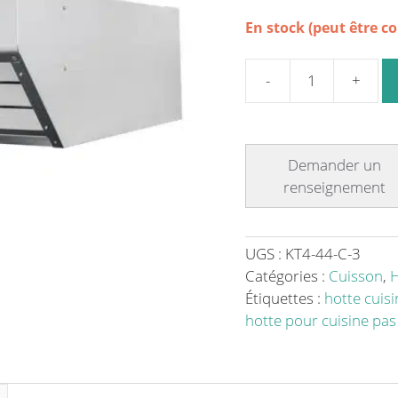
En stock (peut être 
quantité
de
Hotte
de
cuisine
KT
4-
44-
UGS :
KT4-44-C-3
C
Catégories :
Cuisson
,
H
avec
Étiquettes :
hotte cuisi
kit
hotte pour cuisine pas
de
condensation
pour