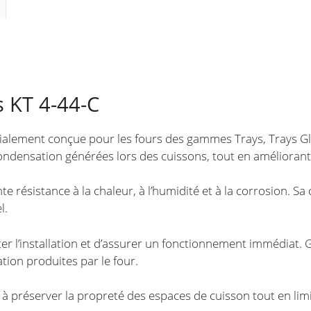
fours
TRAYS
-
TRAYS
GLASS
 KT 4-44-C
ialement conçue pour les fours des gammes Trays, Trays Glas
ondensation générées lors des cuissons, tout en améliorant l
te résistance à la chaleur, à l’humidité et à la corrosion. Sa
l.
liter l’installation et d’assurer un fonctionnement immédiat.
tion produites par le four.
 préserver la propreté des espaces de cuisson tout en limi