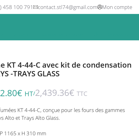
0) 458 100 791
contact.stl74@gmail.com
Mon compte
ne
Boisson
Equipement métier
Blog
Occasions
ne KT 4-44-C avec kit de condensation
AYS -TRAYS GLASS
2,439.36
€
2.80
€
HT
TTC
/
fumées KT 4-44-C, conçue pour les fours des gammes
s Alto et Trays Alto Glass.
x P 1165 x H 310 mm