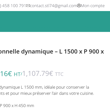
0) 458 100 791
contact.stl74@gmail.com
Mon compte
ne
Boisson
Equipement métier
Blog
Occasions
onnelle dynamique – L 1500 x P 900 x
1,107.79
€
.16
€
HT
TTC
/
 dynamique L 1500 mm, idéale pour conserver la
ts et pour mieux préserver l’air dans votre cuisine.
 P 900 x H 450 mm