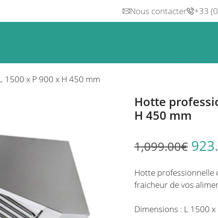
Nous contacter
+33 (
n
Froid
Inox & Hotte
Préparation
Lavage, Hygiè
 L 1500 x P 900 x H 450 mm
Hotte professi
H 450 mm
923
1,099.00
€
Hotte professionnelle
fraicheur de vos alimen
Dimensions : L 1500 x