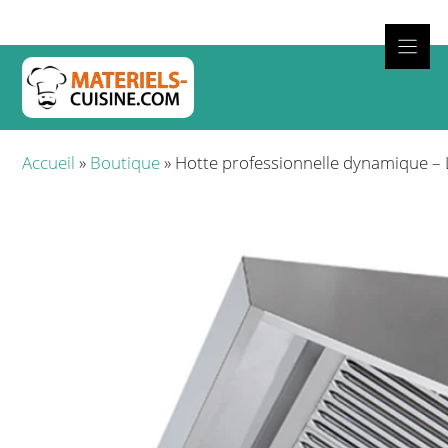
Aller
au
contenu
Cuisso
Accueil
»
Boutique
»
Hotte professionnelle dynamique –