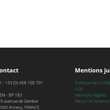
ontact
Mentions ju
l : +33 (0) 458 100 791
Politique de confid
CGV
Mentions légales
EM - BP 183
Retour et rembou
9 avenue de Genève
4000 Annecy, FRANCE