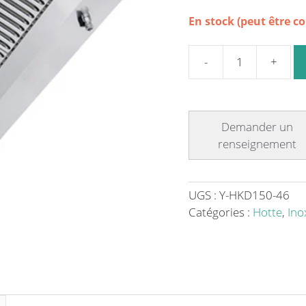
En stock (peut être 
quantité
de
Hotte
professionnelle
dynamique
-
L
1500
UGS :
Y-HKD150-46
x
Catégories :
Hotte
,
Ino
P
900
x
H
450