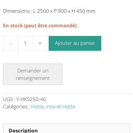
Dimensions : L 2500 x P 900 x H 450 mm
En stock (peut être commandé)
Ajouter au panier
quantité
de
Hotte
professionnelle
statique
longueur
-
L
UGS :
Y-HKS250-46
2500
Catégories :
Hotte
,
Inox et Hotte
x
P
900
Description