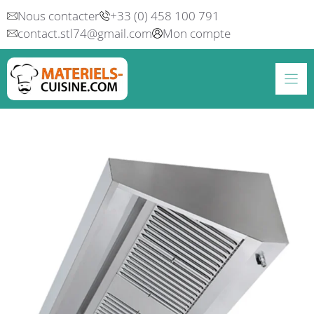
Aller
Nous contacter
+33 (0) 458 100 791
au
contact.stl74@gmail.com
Mon compte
contenu