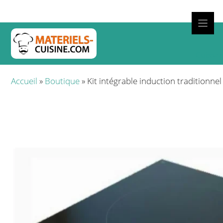
Aller
au
contenu
Cuisso
Accueil
»
Boutique
»
Kit intégrable induction traditionn