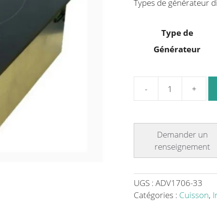
Types de générateur di
Type de
Générateur
quantité
de
Kit
intégrable
induction
traditionnel
KTi1
6000
UGS :
ADV1706-33
–
Catégories :
Cuisson
,
I
Mono
foyer,