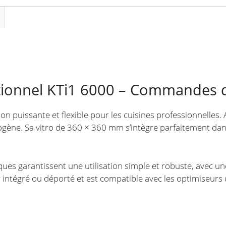
vitro
360
×
360
mm
aditionnel KTi1 6000 – Commandes
on puissante et flexible pour les cuisines professionnelles.
ne. Sa vitro de 360 × 360 mm s’intègre parfaitement dans 
garantissent une utilisation simple et robuste, avec une 
 intégré ou déporté et est compatible avec les optimiseur