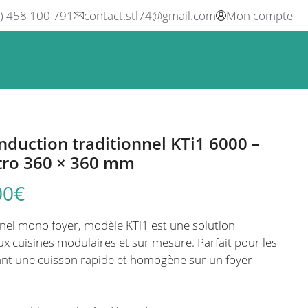
0) 458 100 791
contact.stl74@gmail.com
Mon compte
ne
Boisson
Equipement métier
Blog
Occasions
induction traditionnel KTi1 6000 –
tro 360 × 360 mm
00
€
onnel mono foyer, modèle KTi1 est une solution
x cuisines modulaires et sur mesure. Parfait pour les
ant une cuisson rapide et homogène sur un foyer