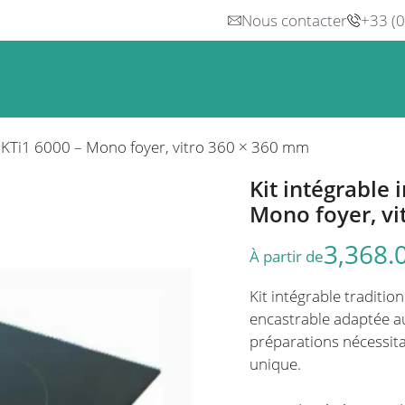
Nous contacter
+33 (
n
Froid
Inox & Hotte
Préparation
Lavage, Hygiè
el KTi1 6000 – Mono foyer, vitro 360 × 360 mm
Kit intégrable 
Mono foyer, vi
3,368.
À partir de
Kit intégrable traditi
encastrable adaptée au
préparations nécessit
unique.