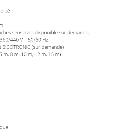
porté
mm
ches sensitives disponible sur demande)
360/440 V – 50/60 Hz
et SICOTRONIC (sur demande)
 5 m, 8 m, 10 m, 12 m, 15 m)
ique