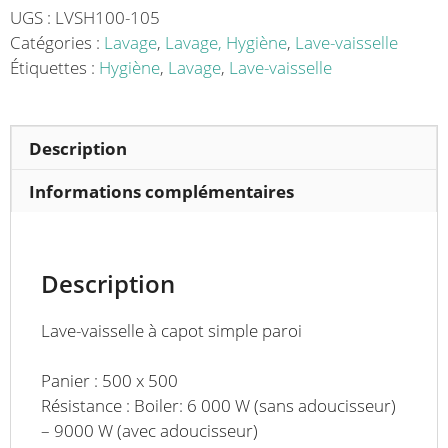
inox
UGS :
LVSH100-105
aisi
Catégories :
Lavage
,
Lavage, Hygiène
,
Lave-vaisselle
304
Étiquettes :
Hygiène
,
Lavage
,
Lave-vaisselle
panier
500
x
Description
500
mm
Informations complémentaires
triphasé
400
V
Description
Lave-vaisselle à capot simple paroi
Panier : 500 x 500
Résistance : Boiler: 6 000 W (sans adoucisseur)
– 9000 W (avec adoucisseur)