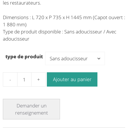
les restaurateurs.
à
à
4,009.04€
4,555.73€
Dimensions : L 720 x P 735 x H 1445 mm (Capot ouvert :
1 880 mm)
Type de produit disponible : Sans adoucisseur / Avec
adoucisseur
type de produit
Ajouter au panier
quantité
de
Lave-
vaisselle
à
capot
en