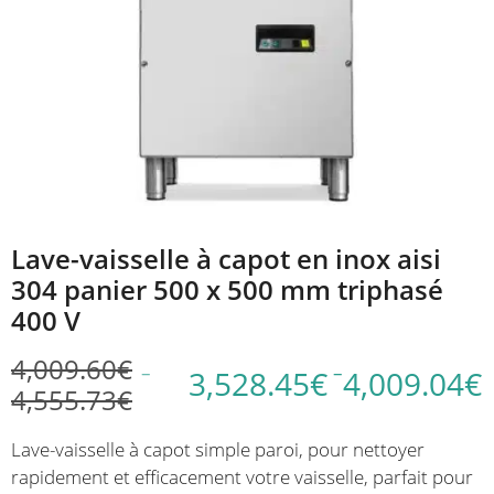
Lave-vaisselle à capot en inox aisi
304 panier 500 x 500 mm triphasé
400 V
4,009.60
€
–
–
3,528.45
€
4,009.04
€
4,555.73
€
Plage
Plage
de
de
Lave-vaisselle à capot simple paroi, pour nettoyer
prix :
prix :
rapidement et efficacement votre vaisselle, parfait pour
3,528.45€
4,009.60€