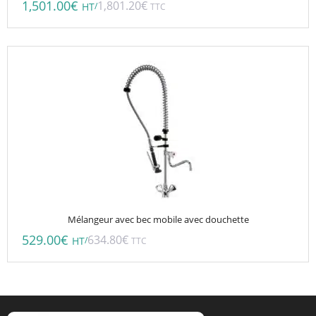
1,501.00
€
1,801.20
€
/
HT
TTC
Mélangeur avec bec mobile avec douchette
529.00
€
634.80
€
/
HT
TTC