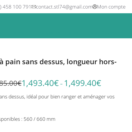
0) 458 100 791
contact.stl74@gmail.com
Mon compte
ne
Boisson
Equipement métier
Blog
Occasions
 pain sans dessus, longueur hors-
1,493.40
€
1,499.40
€
85.00
€
Plage
–
de
ans dessus, idéal pour bien ranger et aménager vos
prix :
1,777.86€
à
sponibles : 560 / 660 mm
1,785.00€