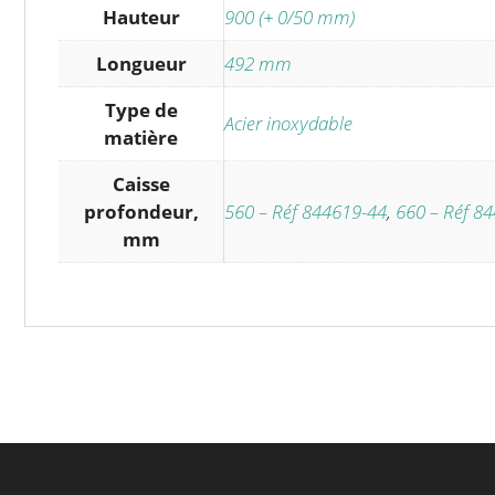
Hauteur
900 (+ 0/50 mm)
Longueur
492 mm
Type de
Acier inoxydable
matière
Caisse
profondeur,
560 – Réf 844619-44
,
660 – Réf 8
mm