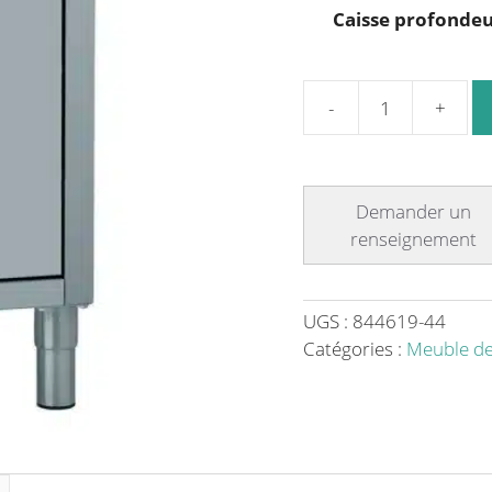
Caisse profonde
quantité
de
Meuble
huche
à
pain
sans
dessus,
UGS :
844619-44
longueur
Catégories :
Meuble d
hors-
tout
492
mm