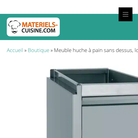
Aller
au
contenu
Cuisso
Accueil
»
Boutique
»
Meuble huche à pain sans dessus, 