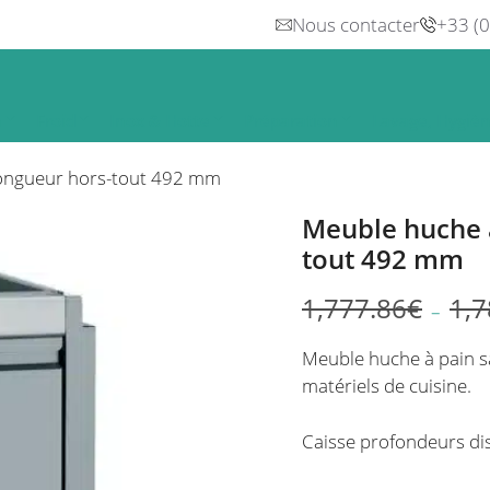
Nous contacter
+33 (
n
Froid
Inox & Hotte
Préparation
Lavage, Hygiè
longueur hors-tout 492 mm
Meuble huche à
tout 492 mm
1,777.86
€
1,7
–
Plage
de
Meuble huche à pain s
prix :
matériels de cuisine.
1,493.40€
à
Caisse profondeurs di
1,499.40€