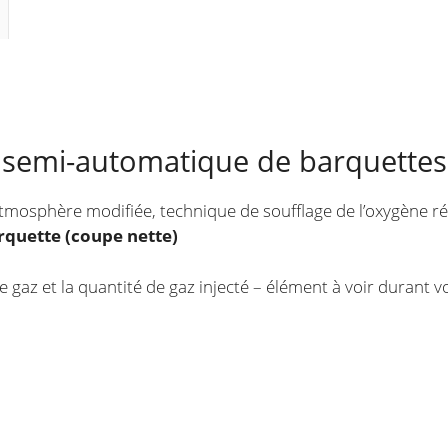
gaz
 semi-automatique de barquettes
tmosphère modifiée, technique de soufflage de l’oxygène r
rquette (coupe nette)
de gaz et la quantité de gaz injecté – élément à voir durant 
.