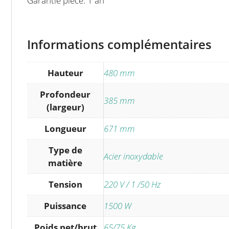
Garantie pièce: 1 an
Informations complémentaires
Hauteur
480 mm
Profondeur
385 mm
(largeur)
Longueur
671 mm
Type de
Acier inoxydable
matière
Tension
220 V / 1 /50 Hz
Puissance
1500 W
Poids net/brut
65/75 Kg