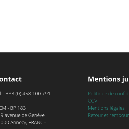
ontact
Mentions ju
l : +33 (0) 458 100 791
Politique de confid
CGV
Mentions légales
EM - BP 183
Retour et rembou
9 avenue de Genève
4000 Annecy, FRANCE