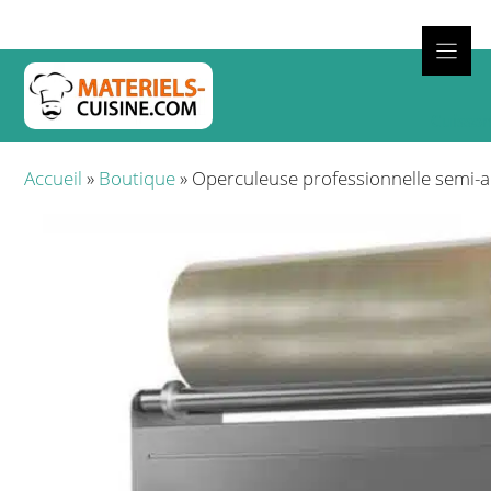
Aller
au
contenu
Cuisso
Accueil
»
Boutique
»
Operculeuse professionnelle semi-au