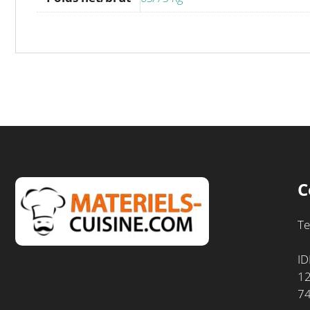
C
Te
ID
12
7