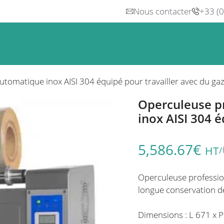
Nous contacter
+33 (
n
Froid
Inox & Hotte
Préparation
Lavage, Hygiè
tomatique inox AISI 304 équipé pour travailler avec du ga
Operculeuse p
inox AISI 304 é
5,586.67
€
HT
/
Operculeuse profession
longue conservation de
Dimensions : L 671 x 