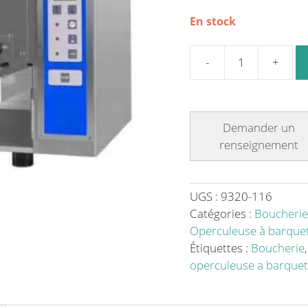
En stock
quantité
de
Operculeuse
professionnelle
semi-
automatique
inox
AISI
UGS :
9320-116
304
Catégories :
Boucherie
équipé
Operculeuse à barque
pour
Étiquettes :
Boucherie
travailler
operculeuse a barquet
avec
du