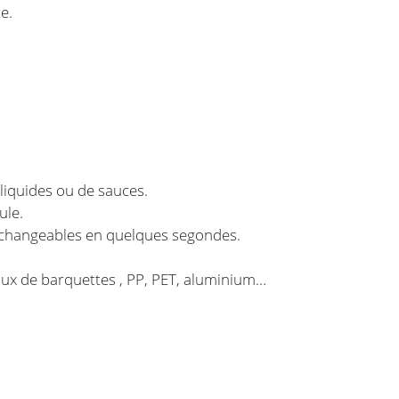
e.
liquides ou de sauces.
ule.
rchangeables en quelques segondes.
iaux de barquettes , PP, PET, aluminium…