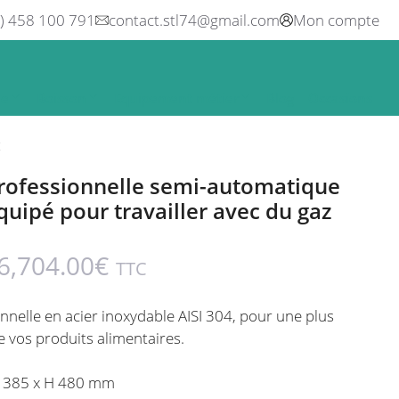
0) 458 100 791
contact.stl74@gmail.com
Mon compte
ne
Boisson
Equipement métier
Blog
Occasions
z
rofessionnelle semi-automatique
quipé pour travailler avec du gaz
6,704.00
€
TTC
nelle en acier inoxydable AISI 304, pour une plus
 vos produits alimentaires.
P 385 x H 480 mm