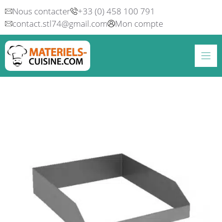
Aller
Nous contacter
+33 (0) 458 100 791
au
contact.stl74@gmail.com
Mon compte
contenu