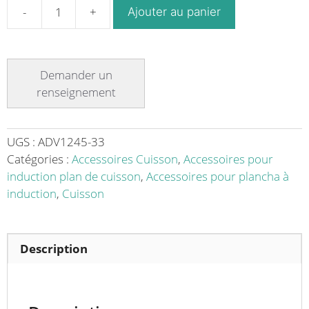
Ajouter au panier
quantité
de
Pare-
graisse
BGIC
/
DGIC,
pour
UGS :
ADV1245-33
plaque
Catégories :
Accessoires Cuisson
,
Accessoires pour
induction
induction plan de cuisson
,
Accessoires pour plancha à
induction
,
Cuisson
Description