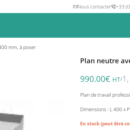
Nous contacter
+33 (
n
Froid
Inox & Hotte
Préparation
Lavage, Hygiè
L 400 mm, à poser
Plan neutre ave
1
990.00
€
HT
/
Plan de travail profess
Dimensions : L 400 x 
En stock (peut être 