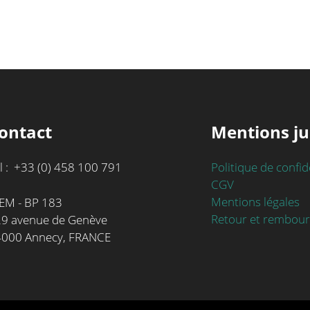
ontact
Mentions ju
l : +33 (0) 458 100 791
Politique de confid
CGV
Mentions légales
EM - BP 183
Retour et rembou
9 avenue de Genève
4000 Annecy, FRANCE