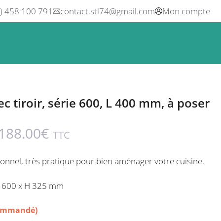
0) 458 100 791
contact.stl74@gmail.com
Mon compte
ne
Boisson
Equipement métier
Blog
Occasions
c tiroir, série 600, L 400 mm, à poser
,188.00
€
TTC
ionnel,
très pratique pour bien aménager votre cuisine.
P 600 x H 325 mm
commandé)