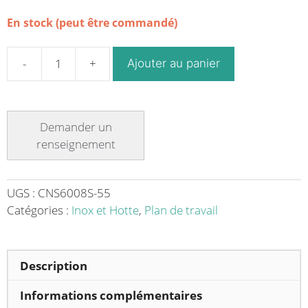
En stock (peut être commandé)
Ajouter au panier
quantité
de
Plan
neutre
sans
tiroir,
série
600,
UGS :
CNS6008S-55
L
Catégories :
Inox et Hotte
,
Plan de travail
800
mm,
à
Description
poser
Informations complémentaires