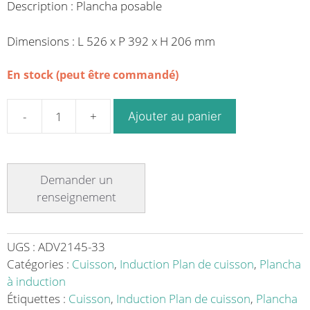
Description : Plancha posable
Dimensions : L 526 x P 392 x H 206 mm
En stock (peut être commandé)
Ajouter au panier
quantité
de
Plancha
induction
posable
modèle
BGIC
3000
UGS :
ADV2145-33
–
Catégories :
Cuisson
,
Induction Plan de cuisson
,
Plancha
3000
à induction
W,
Étiquettes :
Cuisson
,
Induction Plan de cuisson
,
Plancha