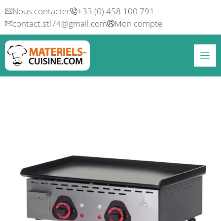
Aller
Nous contacter
+33 (0) 458 100 791
au
contact.stl74@gmail.com
Mon compte
contenu