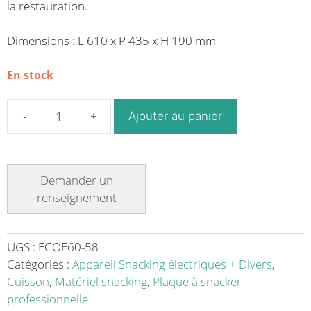
la restauration.
Dimensions : L 610 x P 435 x H 190 mm
En stock
Ajouter au panier
quantité
de
Plaque
à
snacker
électrique
en
acier
UGS :
ECOE60-58
série
Catégories :
Appareil Snacking électriques + Divers
,
ECO
Cuisson
,
Matériel snacking
,
Plaque à snacker
2
professionnelle