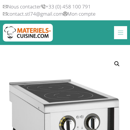
Aller
Nous contacter
+33 (0) 458 100 791
au
contact.stl74@gmail.com
Mon compte
contenu