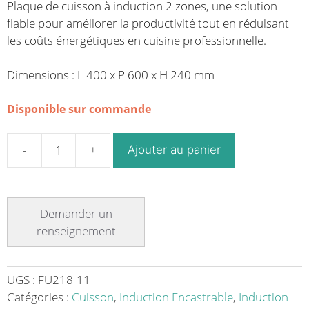
Plaque de cuisson à induction 2 zones, une solution
fiable pour améliorer la productivité tout en réduisant
les coûts énergétiques en cuisine professionnelle.
Dimensions : L 400 x P 600 x H 240 mm
Disponible sur commande
Ajouter au panier
quantité
de
Plaque
de
cuisson
à
induction
240
UGS :
FU218-11
V
Catégories :
Cuisson
,
Induction Encastrable
,
Induction