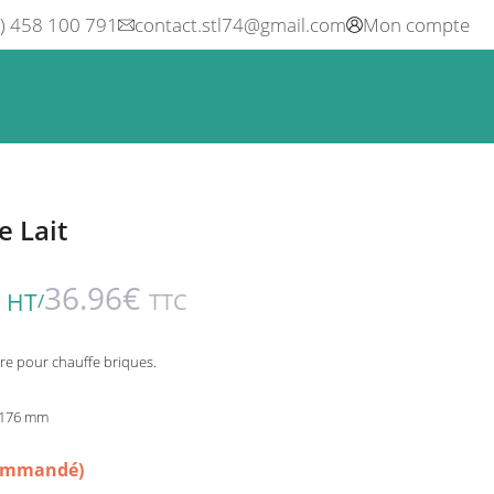
0) 458 100 791
contact.stl74@gmail.com
Mon compte
ne
Boisson
Equipement métier
Blog
Occasions
e Lait
36.96
€
HT
TTC
/
ire pour chauffe briques.
H 176 mm
commandé)