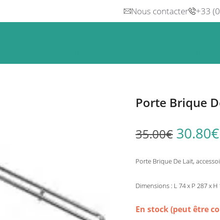
Nous contacter
+33 (
n
Froid
Inox & Hotte
Préparation
Lavage, Hygiè
Porte Brique D
30.80
€
35.00
€
Porte Brique De Lait, accesso
Dimensions : L 74 x P 287 x 
En stock (peut être 