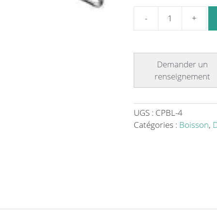
quantité
de
Porte
Brique
De
Lait
UGS :
CPBL-4
Catégories :
Boisson
,
D