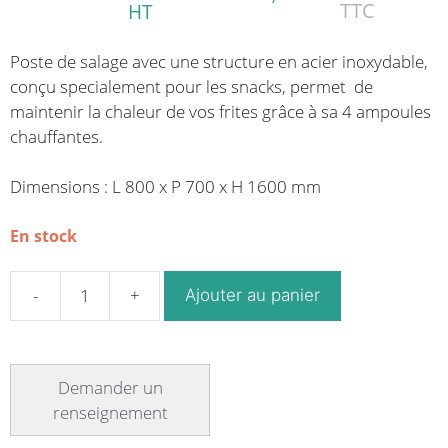
TTC
HT
Poste de salage avec une structure en acier inoxydable,
conçu specialement pour les snacks, permet de
maintenir la chaleur de vos frites grâce à sa 4 ampoules
chauffantes.
Dimensions : L 800 x P 700 x H 1600 mm
En stock
Ajouter au panier
quantité
de
Poste
de
salage
GM