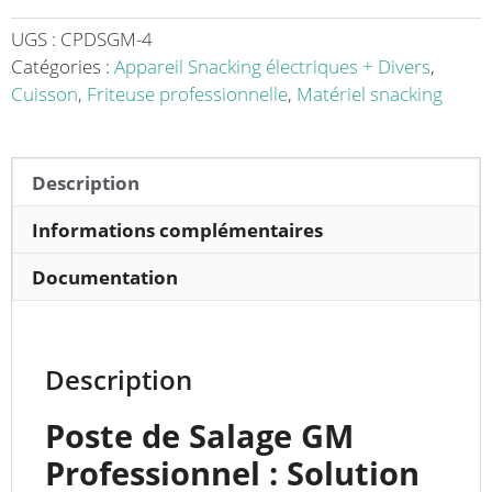
en
acier
UGS :
CPDSGM-4
inoxydable
Catégories :
Appareil Snacking électriques + Divers
,
1200W
Cuisson
,
Friteuse professionnelle
,
Matériel snacking
-
L’outil
Indispensable
Description
pour
un
Informations complémentaires
Salage
Documentation
Parfait
Description
Poste de Salage GM
Professionnel : Solution