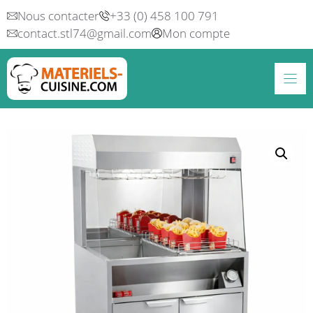
Aller
Nous contacter
+33 (0) 458 100 791
au
contact.stl74@gmail.com
Mon compte
contenu