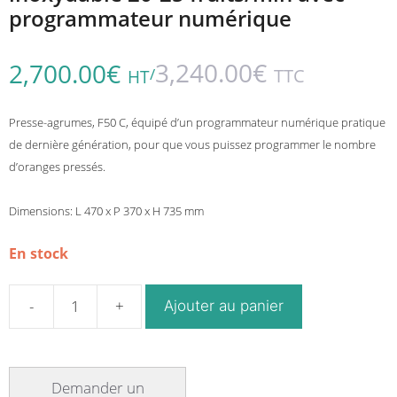
programmateur numérique
3,240.00
€
2,700.00
€
/
TTC
HT
Presse-agrumes, F50 C, équipé d’un programmateur numérique pratique
de dernière génération, pour que vous puissez programmer le nombre
d’oranges pressés.
Dimensions: L 470 x P 370 x H 735 mm
En stock
Ajouter au panier
quantité
de
Presse-
agrumes