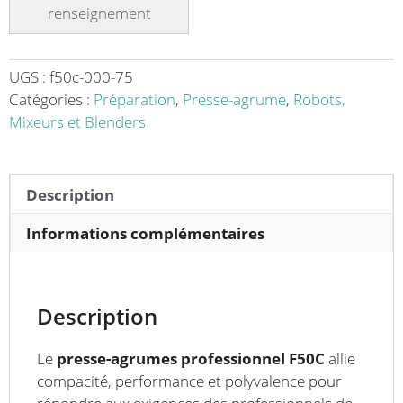
F50
C
acier
inoxydable
UGS :
f50c-000-75
20-
Catégories :
Préparation
,
Presse-agrume
,
Robots,
25
Mixeurs et Blenders
fruits/min
avec
programmateur
Description
numérique
Informations complémentaires
Description
Le
presse-agrumes professionnel F50C
allie
compacité, performance et polyvalence pour