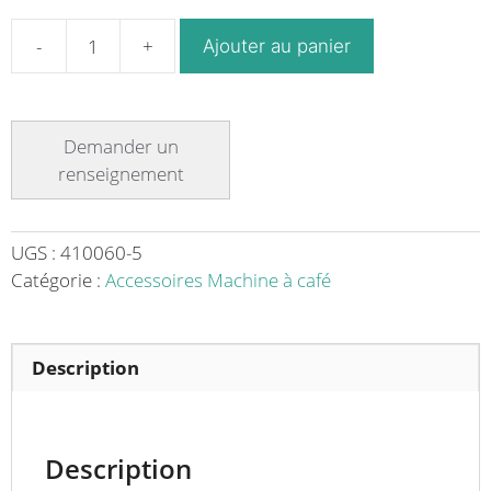
Ajouter au panier
quantité
de
Pressostat
GAZ
EV
COMPLET
pour
machine
UGS :
410060-5
a
Catégorie :
Accessoires Machine à café
café
Conti
CC100
Description
PM
Description