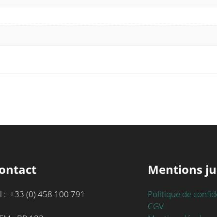
ontact
Mentions ju
l : +33 (0) 458 100 791
Politique de confid
CGV