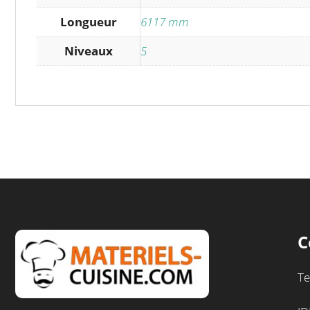
Longueur
6117 mm
Niveaux
5
C
Te