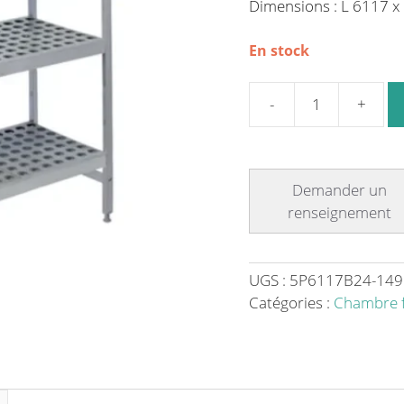
Dimensions : L 6117 
En stock
quantité
de
Rayonnage
à
clayettes
Polymère
6611
L
UGS :
5P6117B24-149
6117
Catégories :
Chambre f
x
P
460
x