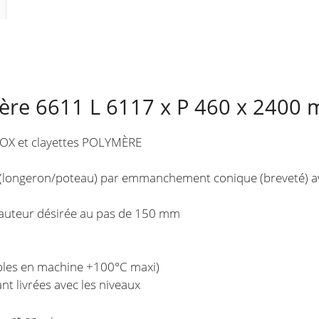
H
2400
mm
5
niveaux
ère 6611 L 6117 x P 460 x 2400
NOX et clayettes POLYMÈRE
e (longeron/poteau) par emmanchement conique (breveté) a
a hauteur désirée au pas de 150 mm
ables en machine +100°C maxi)
nt livrées avec les niveaux