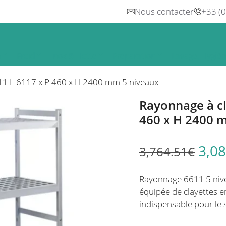
Nous contacter
+33 (
n
Froid
Inox & Hotte
Préparation
Lavage, Hygiè
11 L 6117 x P 460 x H 2400 mm 5 niveaux
Rayonnage à cl
460 x H 2400 
3,08
3,764.51
€
Rayonnage 6611 5 nivea
équipée de clayettes e
indispensable pour le 