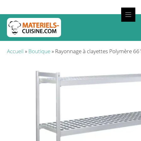
Aller
au
contenu
Cuisso
Accueil
»
Boutique
»
Rayonnage à clayettes Polymère 66