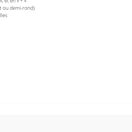
», et en « + »
at ou demi-rond)
lles