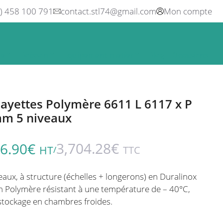
0) 458 100 791
contact.stl74@gmail.com
Mon compte
ne
Boisson
Equipement métier
Blog
Occasions
ayettes Polymère 6611 L 6117 x P
mm 5 niveaux
3,704.28
€
6.90
€
HT
TTC
/
ux, à structure (échelles + longerons) en Duralinox
n Polymère résistant à une température de – 40°C,
stockage en chambres froides.