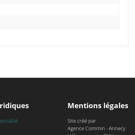
ridiques
Mentions légales
entialité
Site créé par
Agence Commin - Annecy