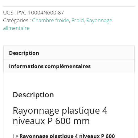
4
niveaux
UGS :
PVC-10004N600-87
P
Catégories :
Chambre froide
,
Froid
,
Rayonnage
600
alimentaire
mm
Description
Informations complémentaires
Description
Rayonnage plastique 4
niveaux P 600 mm
Le
Rayonnage plastique 4 niveaux P 600