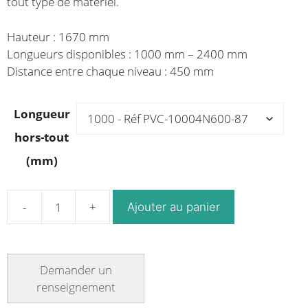
tout type de matériel.
Hauteur : 1670 mm
Longueurs disponibles : 1000 mm – 2400 mm
Distance entre chaque niveau : 450 mm
Longueur
hors-tout
(mm)
Ajouter au panier
quantité
de
Rayonnage
plastique
charge
lourde