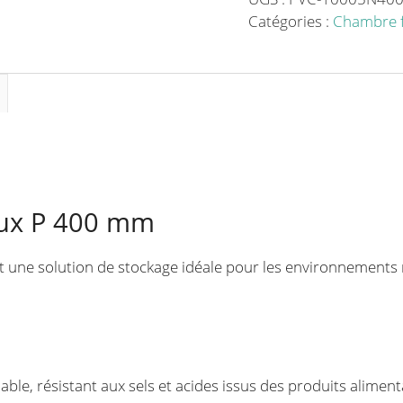
P
Catégories :
Chambre f
400
mm
aux P 400 mm
t une solution de stockage idéale pour les environnements 
able, résistant aux sels et acides issus des produits alimen