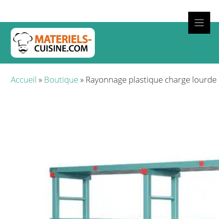
Aller
au
contenu
Cuisso
Accueil
»
Boutique
»
Rayonnage plastique charge lourde