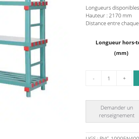
Longueurs disponible
Hauteur : 2170 mm
Distance entre chaque
Longueur hors-t
(mm)
quantité
de
Rayonnage
plastique
charge
lourde
5
niveaux
UGS :
PVC-10005N400