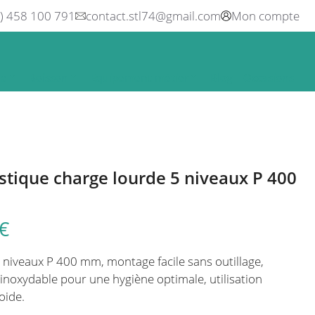
0) 458 100 791
contact.stl74@gmail.com
Mon compte
ne
Boisson
Equipement métier
Blog
Occasions
tique charge lourde 5 niveaux P 400
€
niveaux P 400 mm, montage facile sans outillage,
 inoxydable pour une hygiène optimale, utilisation
oide.