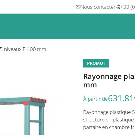
Nous contacter
+33 (
n
Froid
Inox & Hotte
Préparation
Lavage, Hygiè
 5 niveaux P 400 mm
PROMO !
Rayonnage plas
mm
631.81
À partir de
Rayonnage plastique 5 
structure en plastique
parfaite en chambre fr