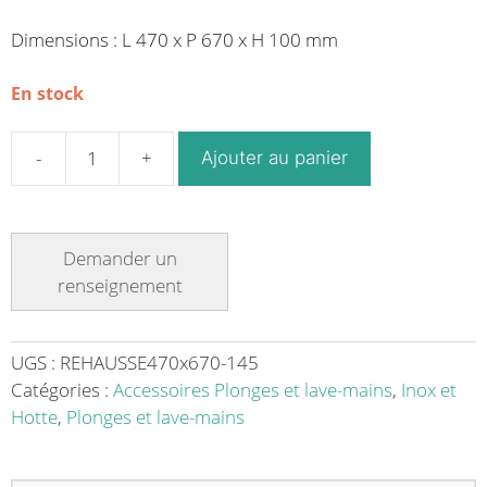
Dimensions : L 470 x P 670 x H 100 mm
En stock
Ajouter au panier
quantité
de
Rehausse
de
fond
d’évier
acier
inoxydable
UGS :
REHAUSSE470x670-145
sur
Catégories :
Accessoires Plonges et lave-mains
,
Inox et
mesure
Hotte
,
Plonges et lave-mains
pour
évier