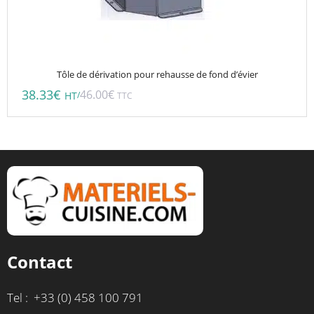
Tôle de dérivation pour rehausse de fond d’évier
38.33
€
46.00
€
/
HT
TTC
Contact
Tel : +33 (0) 458 100 791