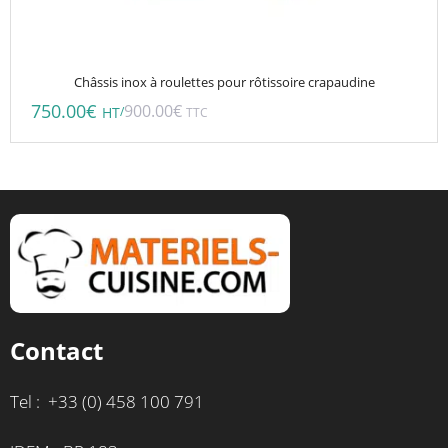
Châssis inox à roulettes pour rôtissoire crapaudine
750.00
€
900.00
€
/
HT
TTC
Contact
Tel : +33 (0) 458 100 791