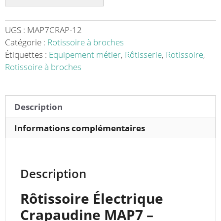
MAP
7
CRAP
UGS :
MAP7CRAP-12
sans
Catégorie :
Rotissoire à broches
châssis
Étiquettes :
Equipement métier
,
Rôtisserie
,
Rotissoire
,
-
Rotissoire à broches
Idéale
pour
les
Description
cuisines
professionnelles
Informations complémentaires
Description
Rôtissoire Électrique
Crapaudine MAP7 –