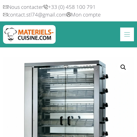
Aller
Nous contacter
+33 (0) 458 100 791
au
contact.stl74@gmail.com
Mon compte
contenu