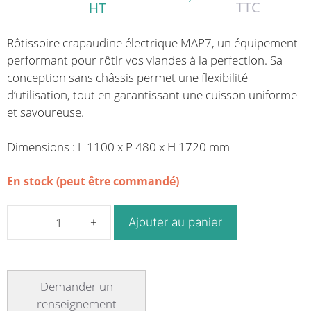
TTC
HT
Rôtissoire crapaudine électrique MAP7, un équipement
performant pour rôtir vos viandes à la perfection. Sa
conception sans châssis permet une flexibilité
d’utilisation, tout en garantissant une cuisson uniforme
et savoureuse.
Dimensions : L 1100 x P 480 x H 1720 mm
En stock (peut être commandé)
Ajouter au panier
quantité
de
Rôtissoire
crapaudine
électrique