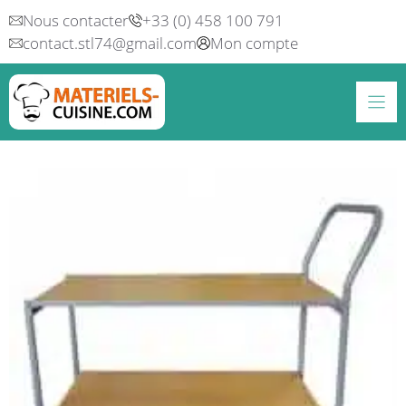
Aller
Nous contacter
+33 (0) 458 100 791
au
contact.stl74@gmail.com
Mon compte
contenu