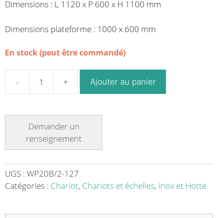
Dimensions : L 1120 x P 600 x H 1100 mm
Dimensions plateforme : 1000 x 600 mm
En stock (peut être commandé)
Ajouter au panier
quantité
de
Servante
plateau
bois
200
kg,
2
UGS :
WP20B/2-127
dimensions
Catégories :
Chariot
,
Chariots et échelles
,
Inox et Hotte