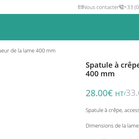
Nous contacter
+33 (
n
Froid
Inox & Hotte
Préparation
Lavage, Hygiè
gueur de la lame 400 mm
Spatule à crêp
400 mm
33.
28.00
€
HT
/
Spatule à crêpe, acces
Dimensions de la lam