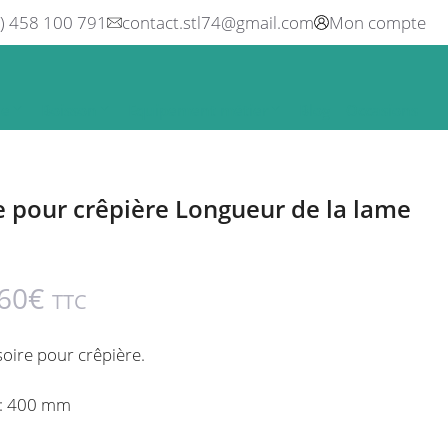
0) 458 100 791
contact.stl74@gmail.com
Mon compte
ne
Boisson
Equipement métier
Blog
Occasions
e pour crêpière Longueur de la lame
60
€
TTC
soire pour crêpière.
e: 400 mm