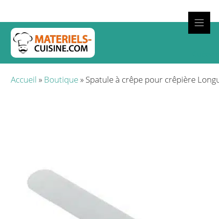
Aller
au
contenu
Cuisso
Accueil
»
Boutique
»
Spatule à crêpe pour crêpière Lon