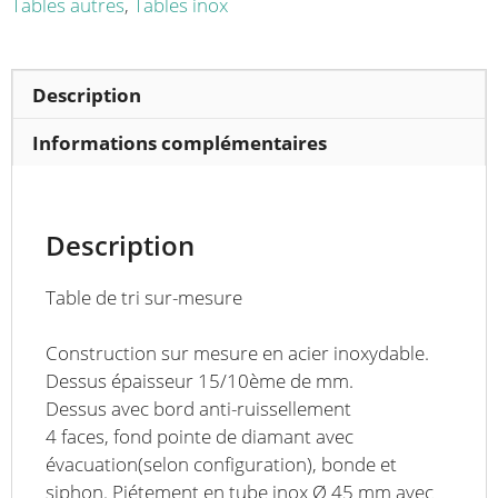
inoxydable
Tables autres
,
Tables inox
6
pieds
largeur
Description
1001
à
Informations complémentaires
1200
mm
Description
Table de tri sur-mesure
Construction sur mesure en acier inoxydable.
Dessus épaisseur 15/10ème de mm.
Dessus avec bord anti-ruissellement
4 faces, fond pointe de diamant avec
évacuation(selon configuration), bonde et
siphon. Piétement en tube inox Ø 45 mm avec