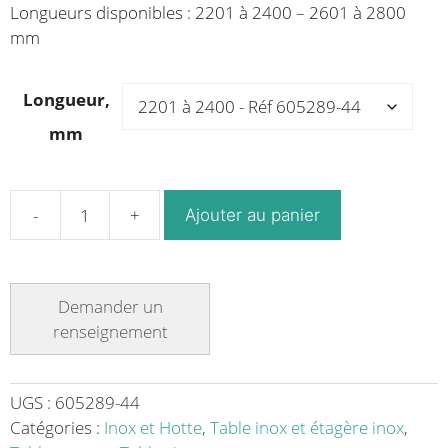
Longueurs disponibles : 2201 à 2400 – 2601 à 2800
mm
Longueur,
mm
Ajouter au panier
quantité
de
Table
de
tri
sur-
mesure
en
UGS :
605289-44
acier
Catégories :
Inox et Hotte
,
Table inox et étagère inox
,