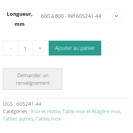
Longueur,
mm
Ajouter au panier
quantité
de
Table
de
tri
sur-
mesure
en
UGS :
605241-44
acier
Catégories :
Inox et Hotte
,
Table inox et étagère inox
,
inoxydable
Tables autres
,
Tables inox
largeur