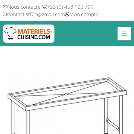
Aller
Nous contacter
+33 (0) 458 100 791
au
contact.stl74@gmail.com
Mon compte
contenu